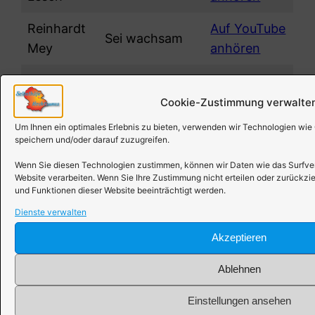
Reinhardt
Auf YouTube
Sei wachsam
Mey
anhören
Gordon
If you could
Auf YouTube
Lightfoot
read my mind
anhören
Cookie-Zustimmung verwalte
Um Ihnen ein optimales Erlebnis zu bieten, verwenden wir Technologien wie
Sarah
Auf YouTube
speichern und/oder darauf zuzugreifen.
Angel
McLachlan
anhören
Wenn Sie diesen Technologien zustimmen, können wir Daten wie das Surfverh
Website verarbeiten. Wenn Sie Ihre Zustimmung nicht erteilen oder zurück
und Funktionen dieser Website beeinträchtigt werden.
Autor:
Dienste verwalten
Sonja Raabe
13. August 2022
Akzeptieren
Fundstücke
, 
Musik
Musik
Ablehnen
Einstellungen ansehen