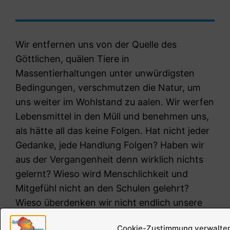
Wir entfernen uns von der Quelle des
Göttlichen, quälen Tiere in
Massentierhaltungen unter unwürdigsten
Bedingungen, verschmutzen die Natur, um
uns weiter im Wohlstand zu aalen. Wir werfen
Lebensmittel in den Müll und benehmen uns,
als hätte all das keine Folgen. Hat nicht jeder
Gedanke, jede Handlung Folgen? Haben wir
aus der Vergangenheit denn wirklich nichts
gelernt? Wieso wird Menschlichkeit und
Mitgefühl nicht an den Schulen gelehrt?
Wieso überdenken wir nicht endlich unsere
Werte und handeln aus dem Herzen?
Cookie-Zustimmung verwalte