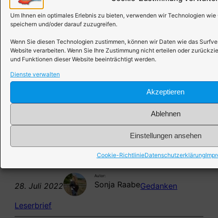
Sollten wir nicht endlich eine neue Richtung
Um Ihnen ein optimales Erlebnis zu bieten, verwenden wir Technologien wie
einschlagen, mehr teilen, mehr aufeinander
speichern und/oder darauf zuzugreifen.
achten, weniger konsumieren, bescheidener,
Wenn Sie diesen Technologien zustimmen, können wir Daten wie das Surfverh
demütiger werden? Ist es nicht so, dass nicht
Website verarbeiten. Wenn Sie Ihre Zustimmung nicht erteilen oder zurück
und Funktionen dieser Website beeinträchtigt werden.
der Mensch glücklich ist, der viel hat,
Dienste verwalten
sondern jener Mensch, der wenig braucht?
Sollten wir nicht das unsere Kinder lehren
Akzeptieren
und ihnen ein Vorbild sein?
Ablehnen
Usinger Anzeiger
, Sonja Raabe
Einstellungen ansehen
Hunoldstal 24.12.2017
Cookie-Richtlinie
Datenschutzerklärung
Imp
Autor:
Sonja Raabe
28. Juli 2022
Gedanken
Leserbrief