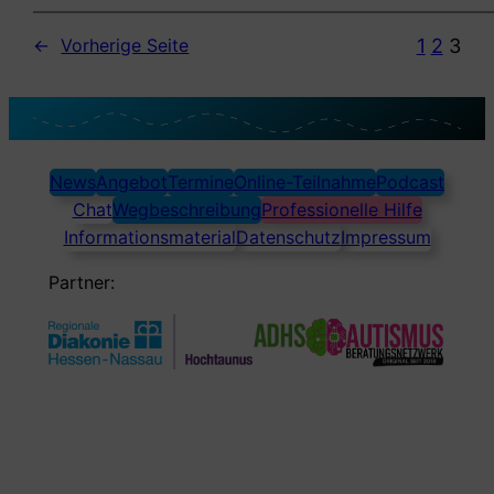
1
2
3
←
Vorherige Seite
News
Angebot
Termine
Online-Teilnahme
Podcast
Chat
Wegbeschreibung
Professionelle Hilfe
Informationsmaterial
Datenschutz
Impressum
Partner: