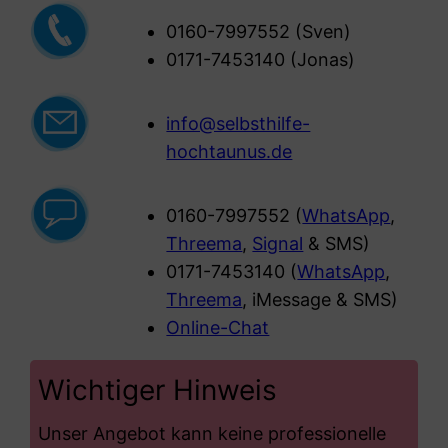
0160-7997552 (Sven)
0171-7453140 (Jonas)
info@selbsthilfe-
hochtaunus.de
0160-7997552 (
WhatsApp
,
Threema
,
Signal
& SMS)
0171-7453140 (
WhatsApp
,
Threema
, iMessage & SMS)
Online-Chat
Wichtiger Hinweis
Unser Angebot kann keine professionelle