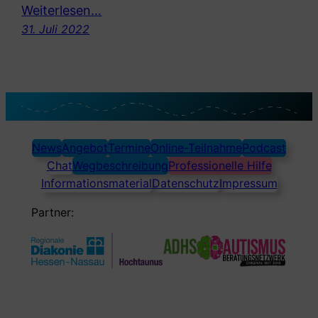
Weiterlesen…
31. Juli 2022
News
Angebot
Termine
Online-Teilnahme
Podcast
Chat
Wegbeschreibung
Professionelle Hilfe
Informationsmaterial
Datenschutz
Impressum
Partner: