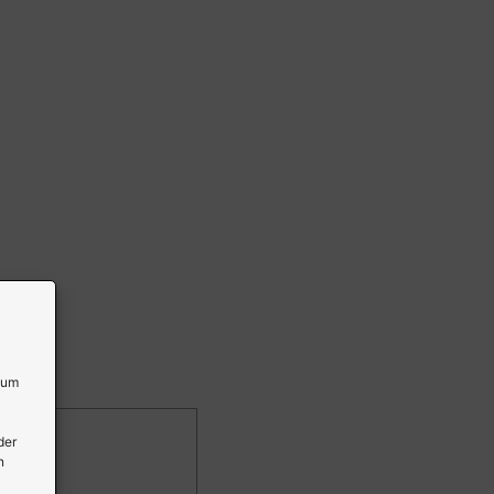
 um
der
n