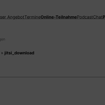
ser Angebot
Termine
Online-Teilnahme
Podcast
Chat
P
gen
»
jitsi_download