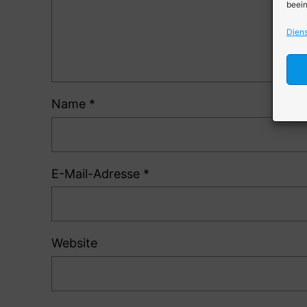
beein
Diens
Name
*
E-Mail-Adresse
*
Website