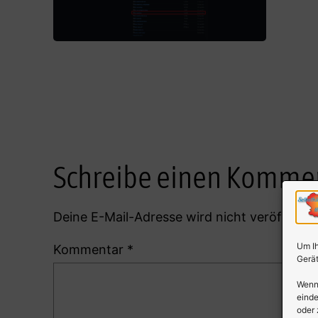
Schreibe einen Komme
Deine E-Mail-Adresse wird nicht veröffentlic
Um Ih
Kommentar
*
Gerät
Wenn 
einde
oder