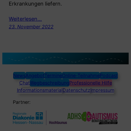
Erkrankungen liefern.
Weiterlesen…
23. November 2022
News
Angebot
Termine
Online-Teilnahme
Podcast
Chat
Wegbeschreibung
Professionelle Hilfe
Informationsmaterial
Datenschutz
Impressum
Partner: