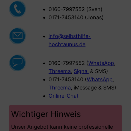
0160-7997552 (Sven)
0171-7453140 (Jonas)
info@selbsthilfe-
hochtaunus.de
0160-7997552 (
WhatsApp
,
Threema
,
Signal
& SMS)
0171-7453140 (
WhatsApp
,
Threema
, iMessage & SMS)
Online-Chat
Wichtiger Hinweis
Unser Angebot kann keine professionelle